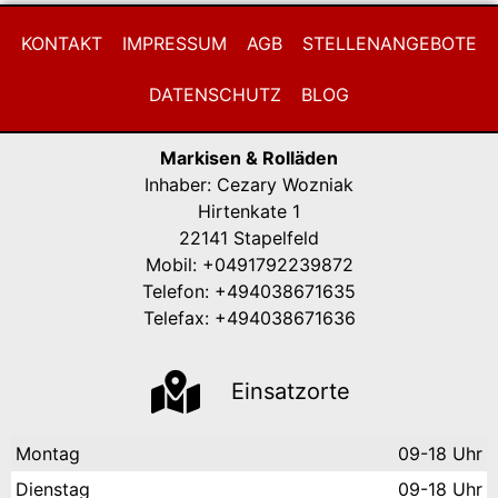
KONTAKT
IMPRESSUM
AGB
STELLENANGEBOTE
DATENSCHUTZ
BLOG
Markisen & Rolläden
Inhaber: Cezary Wozniak
Hirtenkate 1
22141 Stapelfeld
Mobil: +0491792239872
Telefon: +494038671635
Telefax: +494038671636
Einsatzorte
Montag
09-18 Uhr
Dienstag
09-18 Uhr